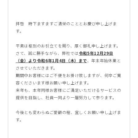
拝啓 時下ますますご清栄のこととお慶び申し上げま
す。
平素は格別のお引立てを賜り、厚く御礼申し上げます。
さて、誠に勝手ながら、弊社では
令和5
年12月29日
（金）より令和6年1月4日（木）まで
、年末年始休業と
させていただきます。
期間中お客様にはご不便をお掛け致しますが、何卒ご寛
容くださいます様お願い申し上げます。
来年も、本年同様お客様にご満足いただけるサービスの
提供を目指し、社員一同より一層努力して参ります。
今後とも変わらぬご愛顧の程、宜しくお願い申し上げま
す。