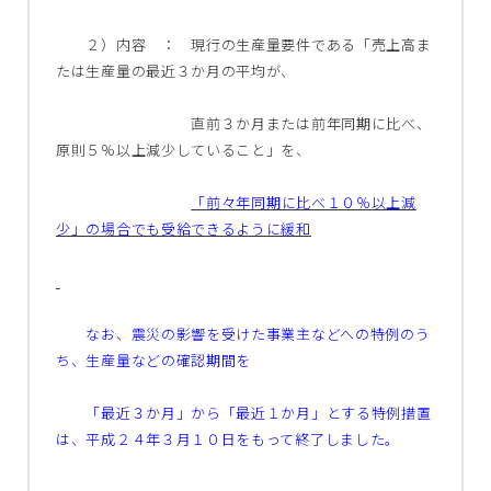
２）内容 ： 現行の生産量要件である「売上高ま
たは生産量の最近３か月の平均が、
直前３か月または前年同期に比べ、
原則５％以上減少していること」を、
「前々年同期に比べ１０％以上減
少」の場合でも受給できるように緩和
なお、震災の影響を受けた事業主などへの特例のう
ち、生産量などの確認期間を
「最近３か月」から「最近１か月」とする特例措置
は、平成２４年３月１０日をもって終了しました。