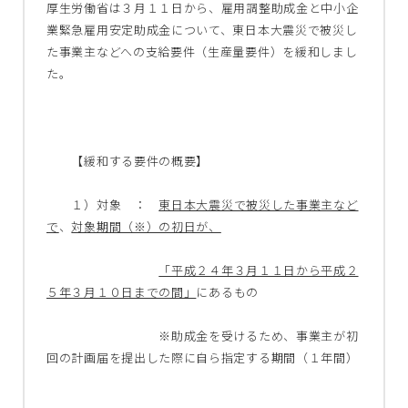
厚生労働省は３月１１日から、雇用調整助成金と中小企
業緊急雇用安定助成金について、東日本大震災で被災し
た事業主などへの支給要件（生産量要件）を緩和しまし
た。
【緩和する要件の概要】
１）対象 ：
東日本大震災で被災した事業主など
で
、
対象期間（※）の初日が、
「平成２４年３月１１日から平成２
５年３月１０日までの間」
にあるもの
※助成金を受けるため、事業主が初
回の計画届を提出した際に自ら指定する期間（１年間）